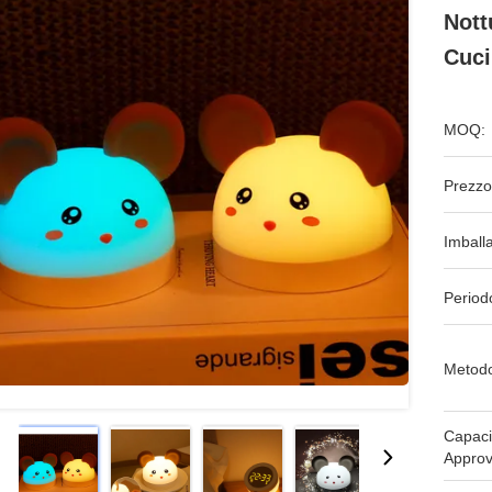
Nott
Cuci
MOQ:
Prezzo
Imball
Period
Metodo
Capaci
Approv