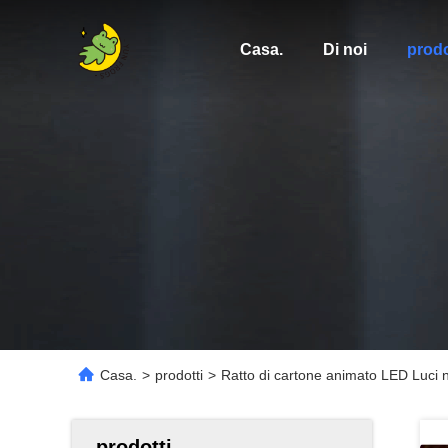
Casa.
Di noi
prodo
Casa.
>
prodotti
>
Ratto di cartone animato LED Luci n
prodotti