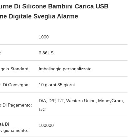
urne Di Silicone Bambini Carica USB
ne Digitale Sveglia Alarme
1000
:
6.86US
aggio Standard:
Imballaggio personalizzato
o Di Consegna:
10 giorni-35 giorni
D/A, D/P, T/T, Western Union, MoneyGram,
 Di Pagamento:
L/C
tà Di
100000
vigionamento: