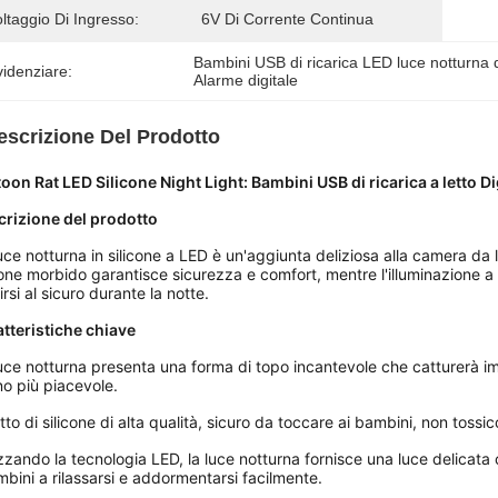
ltaggio Di Ingresso:
6V Di Corrente Continua
Bambini USB di ricarica LED luce notturna d
idenziare:
Alarme digitale
escrizione Del Prodotto
oon Rat LED Silicone Night Light: Bambini USB di ricarica a letto 
crizione del prodotto
uce notturna in silicone a LED è un'aggiunta deliziosa alla camera da l
cone morbido garantisce sicurezza e comfort, mentre l'illuminazione a 
irsi al sicuro durante la notte.
tteristiche chiave
uce notturna presenta una forma di topo incantevole che catturerà im
o più piacevole.
atto di silicone di alta qualità, sicuro da toccare ai bambini, non tossico
izzando la tecnologia LED, la luce notturna fornisce una luce delicata c
mbini a rilassarsi e addormentarsi facilmente.