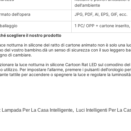
dell'ambiente
rmato dell'opera
JPG, PDF, AI, EPS, GIF, ecc.
ballaggio
1 PC/ OPP + cartone inserito,
hé scegliere il nostro prodotto
uce notturna in silicone del ratto di cartone animato non è solo una l
o del vostro bambino.dà un senso di sicurezza con il suo leggero bag
gno di cambiare.
zionare la luce notturna in silicone Cartoon Rat LED sul comodino de
o utilizzo. Per impostare l'allarme, premere i pulsanti dell'orologio per 
ante tattile per accendere o spegnere la luce e regolare la luminosità
:
Lampada Per La Casa Intelligente
,
Luci Intelligenti Per La Ca