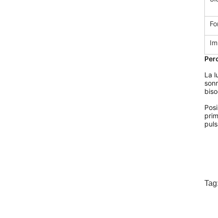
Fo
Im
Perc
La l
sonn
biso
Posi
prim
puls
Tag