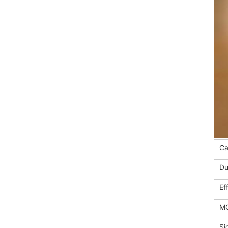
Ca
Du
Ef
M
Si