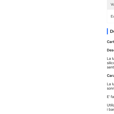
Vo
Ev
D
Cart
Des
La l
sili
sent
Cara
La l
sonn
E' f
Util
i ba