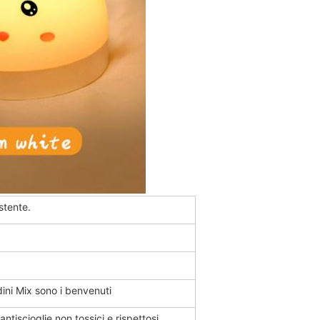
stente.
dini Mix sono i benvenuti
antiscioglie non tossici e rispettosi