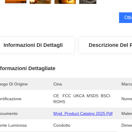
Ott
Informazioni Di Dettagli
Descrizione Del 
nformazioni Dettagliate
uogo Di Origine
Cina
Marc
CE   FCC  UKCA  MSDS  BSCI   
rtificazione
Numer
ROHS
ocumento
Myid. Product Catalog 2025.pdf
Mater
onte Luminosa:
Condotto
Dimen