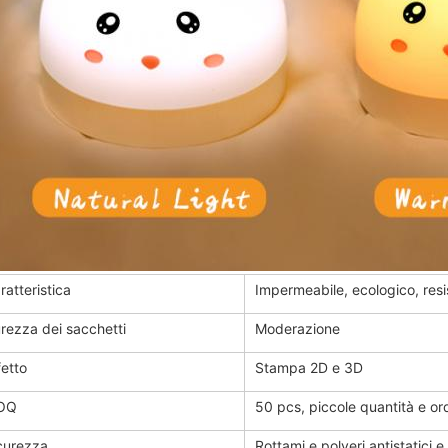
ratteristica
Impermeabile, ecologico, resi
rezza dei sacchetti
Moderazione
fetto
Stampa 2D e 3D
OQ
50 pcs, piccole quantità e or
curezza
Rottami e polveri antistatici e 