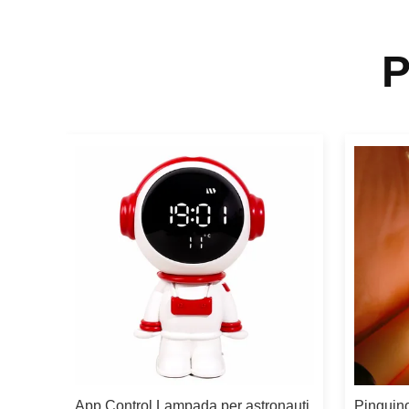
P
io
App Control Lampada per astronauti
Pinguin