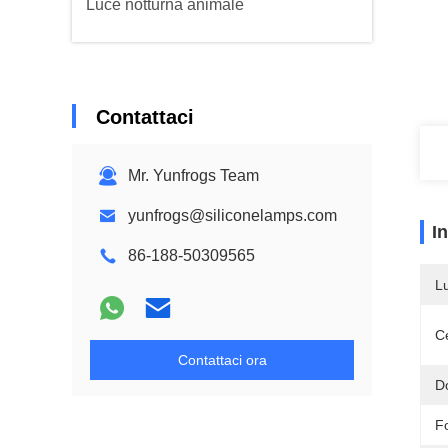
Luce notturna animale
Contattaci
Mr. Yunfrogs Team
yunfrogs@siliconelamps.com
I
86-188-50309565
L
Ce
Contattaci ora
D
F