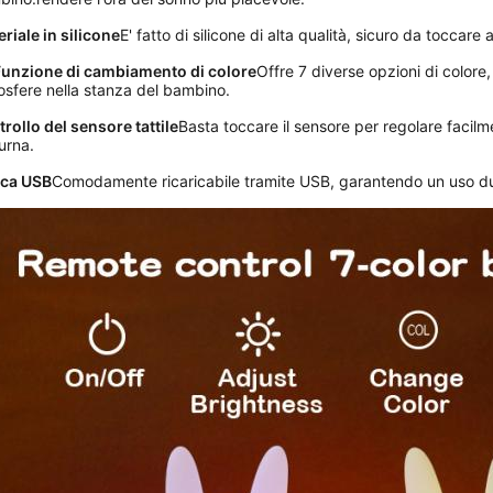
riale in silicone
E' fatto di silicone di alta qualità, sicuro da toccare 
 Funzione di cambiamento di colore
Offre 7 diverse opzioni di colore,
sfere nella stanza del bambino.
rollo del sensore tattile
Basta toccare il sensore per regolare facilme
urna.
ica USB
Comodamente ricaricabile tramite USB, garantendo un uso dur