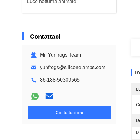
Luce notturna animale
Contattaci
Mr. Yunfrogs Team
yunfrogs@siliconelamps.com
I
86-188-50309565
L
Ce
Contattaci ora
D
Ma