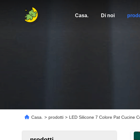
Casa.
Di noi
prodo
Casa.
>
prodotti
>
LED Silicone 7 Colore Pat Cucine 
prodotti