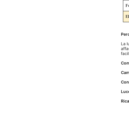
F
E
Perc
La l
affa
faci
Com
Cam
Cont
Luc
Rica