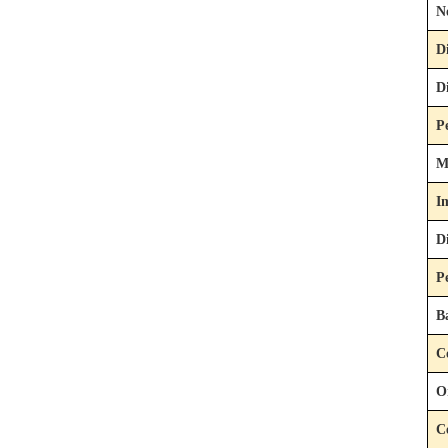
N
D
D
P
M
I
D
P
B
C
O
C