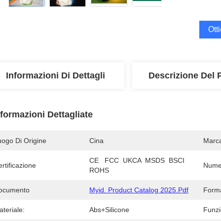
Ott
Informazioni Di Dettagli
Descrizione Del 
nformazioni Dettagliate
uogo Di Origine
Cina
Marc
CE   FCC  UKCA  MSDS  BSCI   
rtificazione
Numer
ROHS
ocumento
Myid. Product Catalog 2025.pdf
Form
teriale:
Abs+silicone
Funzi