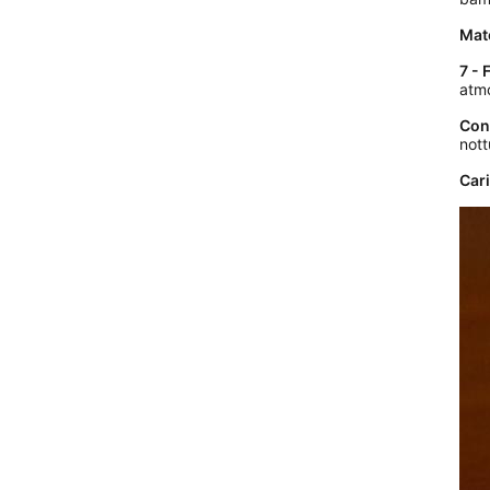
Mate
7 -
atmo
Cont
nott
Car