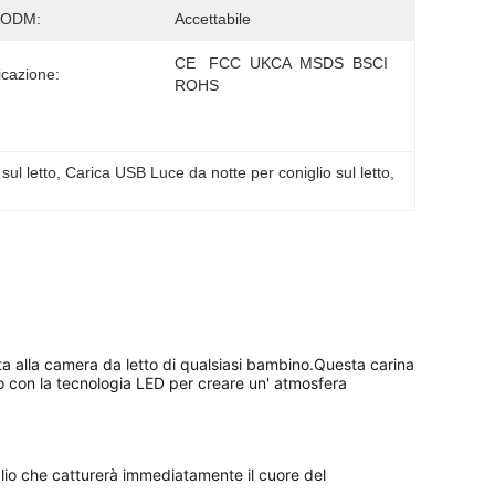
/ODM:
Accettabile
CE   FCC  UKCA  MSDS  BSCI   
icazione:
ROHS
sul letto
, 
Carica USB Luce da notte per coniglio sul letto
, 
ta alla camera da letto di qualsiasi bambino.Questa carina 
o con la tecnologia LED per creare un' atmosfera 
lio che catturerà immediatamente il cuore del 