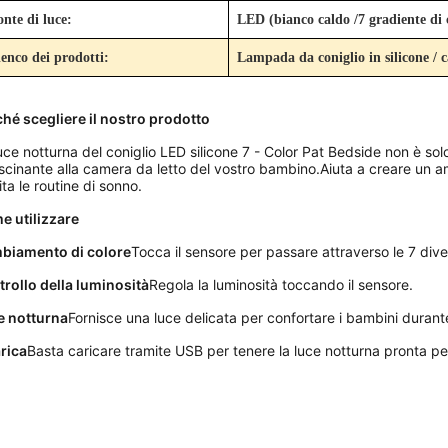
onte di luce:
LED (bianco caldo /7 gradiente di 
lenco dei prodotti:
Lampada da coniglio in silicone / 
hé scegliere il nostro prodotto
uce notturna del coniglio LED silicone 7 - Color Pat Bedside non è sol
scinante alla camera da letto del vostro bambino.Aiuta a creare un am
lita le routine di sonno.
e utilizzare
biamento di colore
Tocca il sensore per passare attraverso le 7 dive
rollo della luminosità
Regola la luminosità toccando il sensore.
e notturna
Fornisce una luce delicata per confortare i bambini durante
rica
Basta caricare tramite USB per tenere la luce notturna pronta per