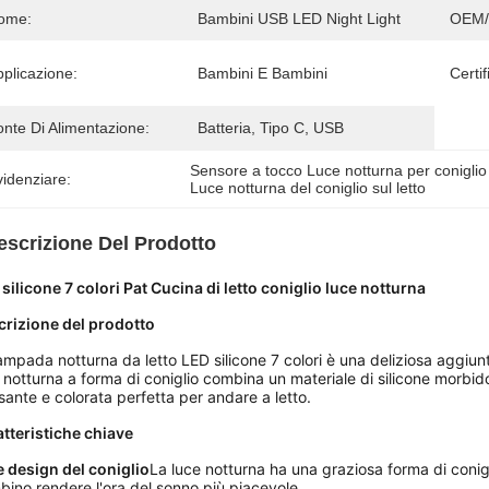
ome:
Bambini USB LED Night Light
OEM
plicazione:
Bambini E Bambini
Certif
onte Di Alimentazione:
Batteria, Tipo C, USB
Sensore a tocco Luce notturna per coniglio 
idenziare:
Luce notturna del coniglio sul letto
escrizione Del Prodotto
silicone 7 colori Pat Cucina di letto coniglio luce notturna
crizione del prodotto
ampada notturna da letto LED silicone 7 colori è una deliziosa aggiun
 notturna a forma di coniglio combina un materiale di silicone morbid
ssante e colorata perfetta per andare a letto.
tteristiche chiave
 design del coniglio
La luce notturna ha una graziosa forma di conig
ino.rendere l'ora del sonno più piacevole.