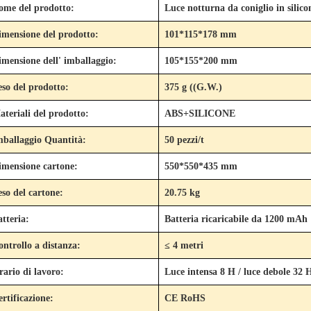
ome del prodotto:
Luce notturna da coniglio in silico
imensione del prodotto:
101*115*178 mm
imensione dell' imballaggio:
105*155*200 mm
eso del prodotto:
375 g ((G.W.)
ateriali del prodotto:
ABS+SILICONE
mballaggio Quantità:
50 pezzi/t
imensione cartone:
550*550*435 mm
eso del cartone:
20.75 kg
atteria:
Batteria ricaricabile da 1200 mAh
ontrollo a distanza:
≤ 4 metri
rario di lavoro:
Luce intensa 8 H / luce debole 32 
ertificazione:
CE RoHS