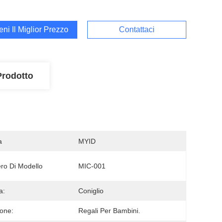
ieni Il Miglior Prezzo
Contattaci
Prodotto
a
MYID
o Di Modello
MIC-001
a:
Coniglio
one:
Regali Per Bambini.