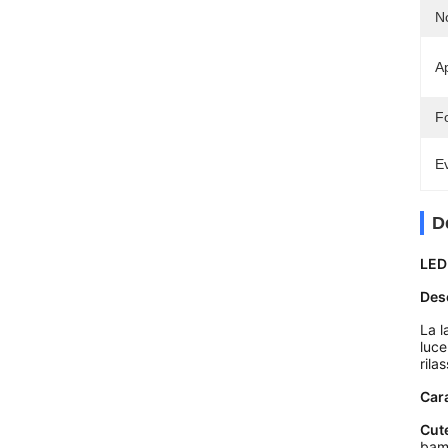
N
Ap
F
Ev
D
LED 
Des
La l
luce
rila
Cara
Cute
bamb