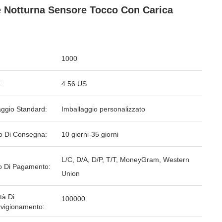
 Notturna Sensore Tocco Con Carica
1000
:
4.56 US
aggio Standard:
Imballaggio personalizzato
o Di Consegna:
10 giorni-35 giorni
L/C, D/A, D/P, T/T, MoneyGram, Western
 Di Pagamento:
Union
tà Di
100000
vigionamento: